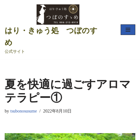
コ
ン
はり・きゅう処 つぼのすゝ
テ
ン
め
ツ
公式サイト
へ
ス
キ
ッ
夏を快適に過ごすアロマ
プ
テラピー①
by
tsubonosusume
2022年8月10日